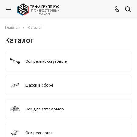
ВЕННЫЙ
ПРОИЗВО
ДСТ
Х
ОЛД
ИНГ
Главная
Каталог
Каталог
Оси резино-жгутовые
Шасси в сборе
Оси для автодомов
Оси рессорные